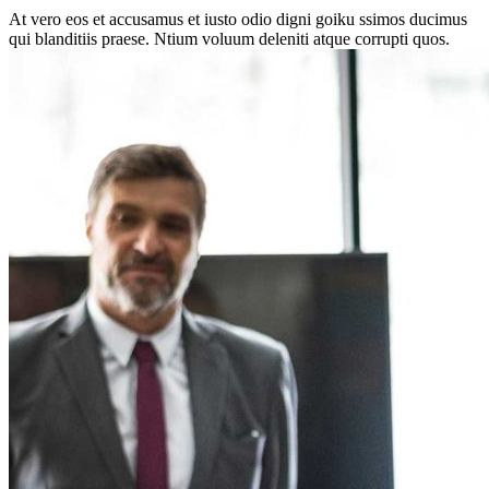
At vero eos et accusamus et iusto odio digni goiku ssimos ducimus
qui blanditiis praese. Ntium voluum deleniti atque corrupti quos.