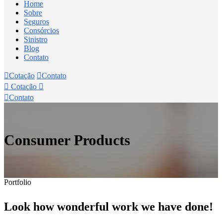
Home
Sobre
Seguros
Consórcios
Sinistro
Blog
Contato
Cotação
Contato
Cotação
Contato
Consumer Products
Portfolio
Look how wonderful work we have done!