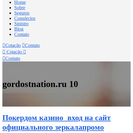
Home
Sobre
Seguros
Consórcios
Sinistro
Blog
Contato
Cotação
Contato
Cotação
Contato
gordostnation.ru 10
Покердом казино ️ вход на сайт
официального зеркалапромо