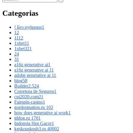
Categorias
! Без рубрики
1
1
2
111
2
1xbet1
1
1xbet32
1
2
4
3
1
a16z generative ai
1
a16z generative ai 1
1
adobe generative ai 1
1
blog
58
Builder
2.524
Corretora de Seguros
1
cui2020.com2
1
Fairspin-casino
1
gordostnation.ru 10
2
how does generative ai work
1
iddog.ru 170
1
Indonsia Slot Gacor
1
kgskouskosh3.ru 4000
2