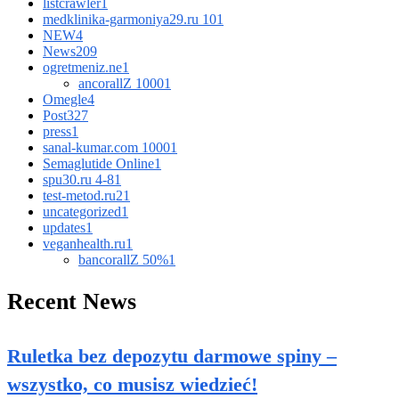
listcrawler
1
medklinika-garmoniya29.ru 10
1
NEW
4
News
209
ogretmeniz.ne
1
ancorallZ 1000
1
Omegle
4
Post
327
press
1
sanal-kumar.com 1000
1
Semaglutide Online
1
spu30.ru 4-8
1
test-metod.ru2
1
uncategorized
1
updates
1
veganhealth.ru
1
bancorallZ 50%
1
Recent News
Ruletka bez depozytu darmowe spiny –
wszystko, co musisz wiedzieć!