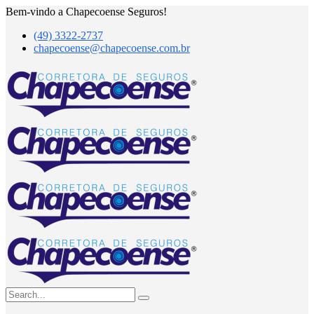
Bem-vindo a
Chapecoense
Seguros!
(49) 3322-2737
chapecoense@chapecoense.com.br