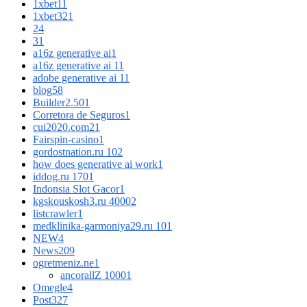
1xbet1
1
1xbet32
1
2
4
3
1
a16z generative ai
1
a16z generative ai 1
1
adobe generative ai 1
1
blog
58
Builder
2.501
Corretora de Seguros
1
cui2020.com2
1
Fairspin-casino
1
gordostnation.ru 10
2
how does generative ai work
1
iddog.ru 170
1
Indonsia Slot Gacor
1
kgskouskosh3.ru 4000
2
listcrawler
1
medklinika-garmoniya29.ru 10
1
NEW
4
News
209
ogretmeniz.ne
1
ancorallZ 1000
1
Omegle
4
Post
327