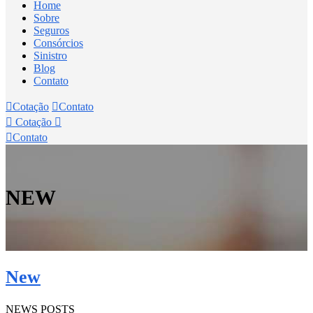
Home
Sobre
Seguros
Consórcios
Sinistro
Blog
Contato
Cotação
Contato
Cotação
Contato
NEW
New
NEWS POSTS