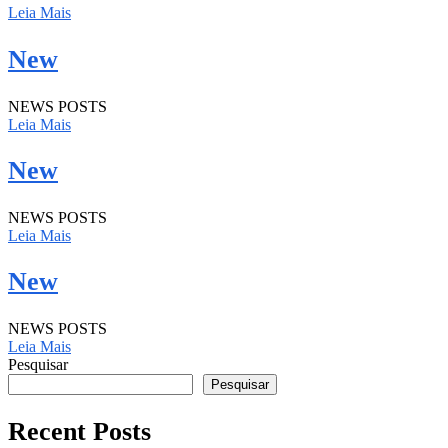
Leia Mais
New
NEWS POSTS
Leia Mais
New
NEWS POSTS
Leia Mais
New
NEWS POSTS
Leia Mais
Pesquisar
Pesquisar
Recent Posts