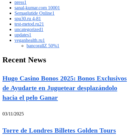
press
1
sanal-kumar.com 1000
1
Semaglutide Online
1
spu30.ru 4-8
1
test-metod.ru2
1
uncategorized
1
updates
1
veganhealth.ru
1
bancorallZ 50%
1
Recent News
Hugo Casino Bonos 2025: Bonos Exclusivos
de Ayudarte en Juguetear desplazándolo
hacia el pelo Ganar
03/11/2025
Torre de Londres Billetes Golden Tours